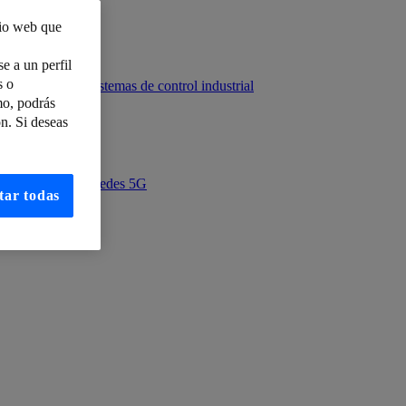
tio web que
nal
e a un perfil
s o
n seguridad y sistemas de control industrial
mo, podrás
n. Si deseas
ia habilitado por redes 5G
tar todas