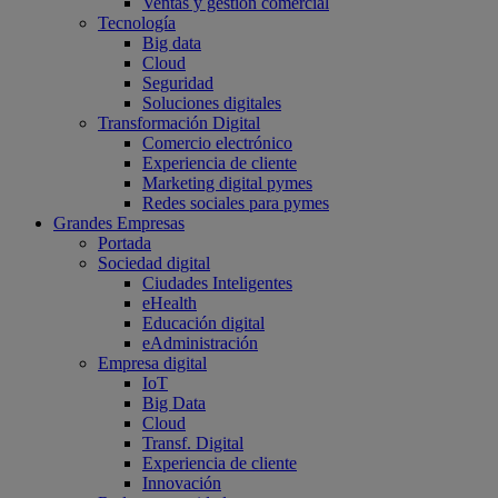
Ventas y gestión comercial
Tecnología
Big data
Cloud
Seguridad
Soluciones digitales
Transformación Digital
Comercio electrónico
Experiencia de cliente
Marketing digital pymes
Redes sociales para pymes
Grandes Empresas
Portada
Sociedad digital
Ciudades Inteligentes
eHealth
Educación digital
eAdministración
Empresa digital
IoT
Big Data
Cloud
Transf. Digital
Experiencia de cliente
Innovación