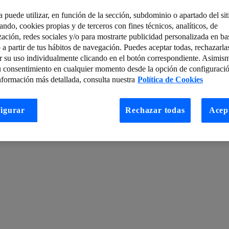
a puede utilizar, en función de la sección, subdominio o apartado del si
tando, cookies propias y de terceros con fines técnicos, analíticos, de
 Cities y Agricultura Inteligente
La calidad del dato como marca perso
zación, redes sociales y/o para mostrarte publicidad personalizada en bas
 a partir de tus hábitos de navegación. Puedes aceptar todas, rechazarla
y dispositivos
Telefónica invierte en Nozomi Networks, compañía líder e
r su uso individualmente clicando en el botón correspondiente. Asimis
embre
Historia de Lisp y su uso en redes neuronales – Parte II
u consentimiento en cualquier momento desde la opción de configuració
nformación más detallada, consulta nuestra
Política de Cookies
oud híbrida: escalabilidad, flexibilidad y disponibilidad
l SDN automatizada y multivendor
El ojo de Sauron de la videovigilanc
igurar
Rechazar todas
Acep