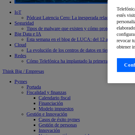
Telefónic
IoT
estés visi
Pódcast Latencia Cero: La inesperada relación entre Smart
personali
Seguridad
elaborado
Tipos de malware que existen y cómo proteger sus datos 
Big Data e IA
configura
Esta semana en el blog de LUCA: del 12 al 18 de Novi
revocar t
Cloud
obtener i
La evolución de los centros de datos en tiempos de IA
Cl
Redes
Cómo Telefónica ha implantado la primera red comercia
Conf
Think Big
/
Empresas
Pymes
Portada
Fiscalidad y finanzas
Calendario fiscal
Financiación
Modelo impuestos
Gestión e Innovación
Casos de éxito pymes
Gestión de personas
Innovación