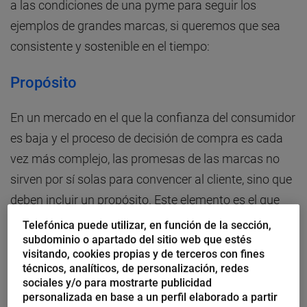
a las condiciones de una pyme para seguir los
ejemplos de grandes marcas, si queremos que sea
consistente y sostenible en el tiempo:
Propósito
En un mercado en el que la confianza del consumidor
es baja y el proceso de decisión de compra es cada
vez más complejo, las promesas de las marcas no
sirven por sí solas para convencer al cliente, sino que
deben incluir un propósito. Este elemento es el que
verdaderamente diferencia cada marca y la distingue
Telefónica puede utilizar, en función de la sección,
subdominio o apartado del sitio web que estés
del resto de competidores.
visitando, cookies propias y de terceros con fines
técnicos, analíticos, de personalización, redes
El propósito puede enfocarse de manera funcional,
sociales y/o para mostrarte publicidad
personalizada en base a un perfil elaborado a partir
donde se evalúa el éxito en términos comerciales