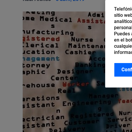
Telefóni
sitio we
analític
personal
Puedes a
en el bo
cualquie
informac
Conf