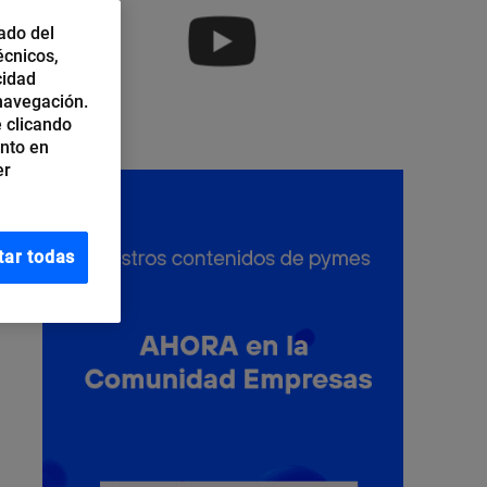
ado del
écnicos,
cidad
 navegación.
 clicando
ento en
er
tar todas