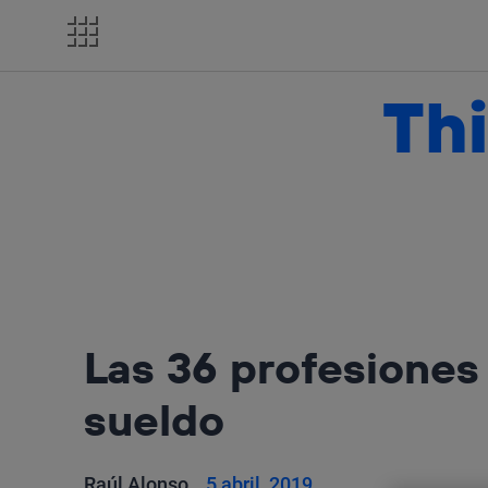
Salta
el
contenido
Thi
Las 36 profesiones
sueldo
Raúl Alonso
5 abril, 2019