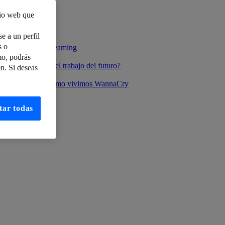
tio web que
e a un perfil
s o
istar Home en streaming
mo, podrás
s preparado para el trabajo del futuro?
n. Si deseas
y Day 2017 (I): Cómo vivimos WannaCry
tar todas