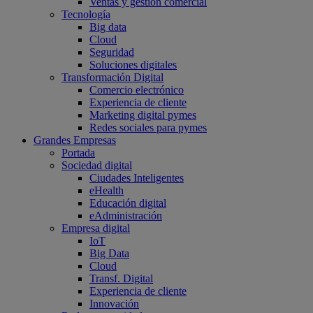
Ventas y gestión comercial
Tecnología
Big data
Cloud
Seguridad
Soluciones digitales
Transformación Digital
Comercio electrónico
Experiencia de cliente
Marketing digital pymes
Redes sociales para pymes
Grandes Empresas
Portada
Sociedad digital
Ciudades Inteligentes
eHealth
Educación digital
eAdministración
Empresa digital
IoT
Big Data
Cloud
Transf. Digital
Experiencia de cliente
Innovación