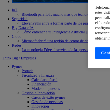
Telefónic
IoT
estés visi
Bluetooth para IoT, mucho más que tecnología de manos 
personali
Seguridad
elaborado
ElevenPaths entra a formar parte de los principales mi
Big Data e IA
configura
Cómo entrenar a tu Inteligencia Artificial jugando a vi
revocar t
Cloud
obtener i
Microsoft abrirá una región de centro de datos de Azure
Redes
La tecnología Edge al servicio de las personas
Descubre 
Conf
Think Big
/
Empresas
Pymes
Portada
Fiscalidad y finanzas
Calendario fiscal
Financiación
Modelo impuestos
Gestión e Innovación
Casos de éxito pymes
Gestión de personas
Innovación