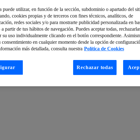
a puede utilizar, en función de la sección, subdominio o apartado del si
tando, cookies propias y de terceros con fines técnicos, analíticos, de
libres
Telefónica Activation Programme: Innovando con IoT
zación, redes sociales y/o para mostrarte publicidad personalizada en bas
 a partir de tus hábitos de navegación. Puedes aceptar todas, rechazarla
embros de la alianza de NoMoreRansom.org
Sigue el lanzamiento de Mov
r su uso individualmente clicando en el botón correspondiente. Asimis
deojuegos. Parte 3, resolviendo CartPole con Random Search
¿Y tú? ¿Está
u consentimiento en cualquier momento desde la opción de configuració
nformación más detallada, consulta nuestra
Política de Cookies
 en España de la mano de Telefónica
Qué hemos presentado en Securit
las principales medidas de seguridad en una red LAN
igurar
Rechazar todas
Acep