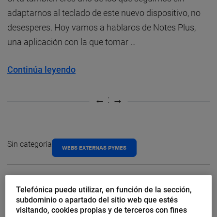
adaptarnos al teclado de este nuevo dispositivo, no
desesperes. Hoy vamos a hablaros de Notes Plus,
una aplicación con la que tomar …
Continúa leyendo
Sin categoría
WEBS EXTERNAS PYMES
Telefónica puede utilizar, en función de la sección,
Webs Externas
subdominio o apartado del sitio web que estés
Los posts de otros blogs de Movistar.
visitando, cookies propias y de terceros con fines