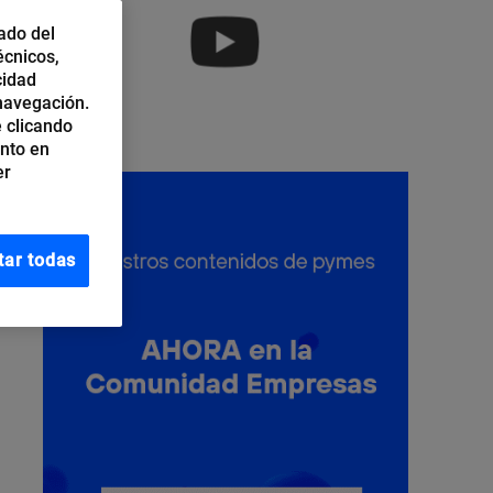
ado del
écnicos,
cidad
 navegación.
 clicando
ento en
er
tar todas