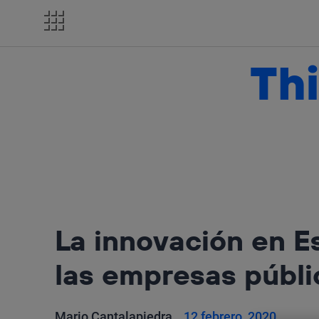
Salta
el
contenido
Thi
La innovación en E
las empresas públi
Mario Cantalapiedra
12 febrero, 2020