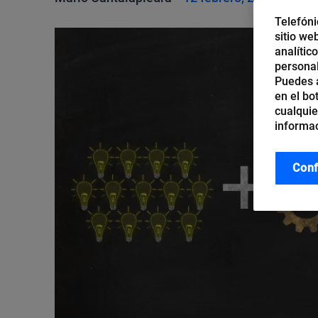
Telefóni
sitio we
analític
personal
Puedes a
en el bo
cualquie
informac
Conf