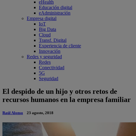
eHealth
Educación digital
eAdministración
Empresa digital
IoT
Big Data
Cloud
Transf. Digital
Experiencia de cliente
Innovación
Redes y seguridad
Redes
Conectividad
5G
Seguridad
El despido de un hijo y otros retos de
recursos humanos en la empresa familiar
Raúl Alonso
23 agosto, 2018