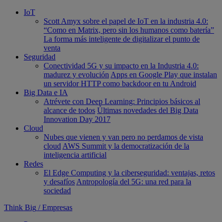
IoT
Scott Amyx sobre el papel de IoT en la industria 4.0:
“Como en Matrix, pero sin los humanos como batería”
La forma más inteligente de digitalizar el punto de
venta
Seguridad
Conectividad 5G y su impacto en la Industria 4.0:
madurez y evolución
Apps en Google Play que instalan
un servidor HTTP como backdoor en tu Android
Big Data e IA
Atrévete con Deep Learning: Principios básicos al
alcance de todos
Últimas novedades del Big Data
Innovation Day 2017
Cloud
Nubes que vienen y van pero no perdamos de vista
cloud
AWS Summit y la democratización de la
inteligencia artificial
Redes
El Edge Computing y la ciberseguridad: ventajas, retos
y desafíos
Antropología del 5G: una red para la
sociedad
Think Big
/
Empresas