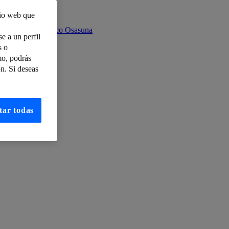
tio web que
res del Club Atlético Osasuna
e a un perfil
s o
mo, podrás
n. Si deseas
ube
tar todas