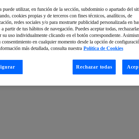
a puede utilizar, en función de la sección, subdominio o apartado del si
tando, cookies propias y de terceros con fines técnicos, analíticos, de
Conectadas para mejorar el rendimiento deportivo y salud de los jugado
zación, redes sociales y/o para mostrarte publicidad personalizada en bas
 a partir de tus hábitos de navegación. Puedes aceptar todas, rechazarla
istoria de cómo la NSA se delataba a sí misma con EternalBlue
r su uso individualmente clicando en el botón correspondiente. Asimis
é sirve el big data en las empresas de moda
u consentimiento en cualquier momento desde la opción de configuració
nformación más detallada, consulta nuestra
Política de Cookies
ciones
Es hora de la monitorización de seguridad como servicio en la n
multiacceso: VoLTE y VoWIFi
igurar
Rechazar todas
Acep