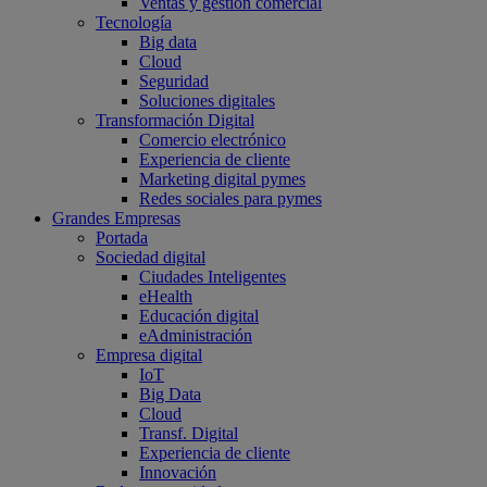
Ventas y gestión comercial
Tecnología
Big data
Cloud
Seguridad
Soluciones digitales
Transformación Digital
Comercio electrónico
Experiencia de cliente
Marketing digital pymes
Redes sociales para pymes
Grandes Empresas
Portada
Sociedad digital
Ciudades Inteligentes
eHealth
Educación digital
eAdministración
Empresa digital
IoT
Big Data
Cloud
Transf. Digital
Experiencia de cliente
Innovación