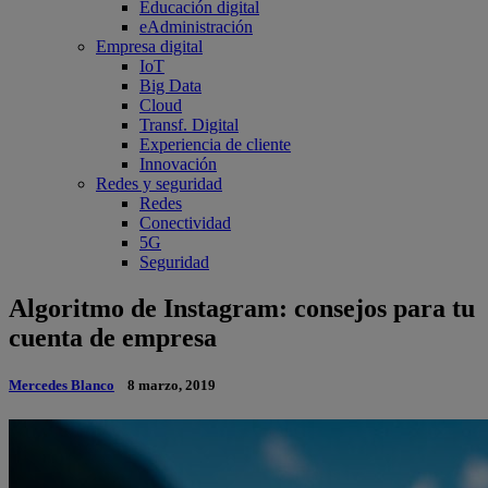
Educación digital
eAdministración
Empresa digital
IoT
Big Data
Cloud
Transf. Digital
Experiencia de cliente
Innovación
Redes y seguridad
Redes
Conectividad
5G
Seguridad
Algoritmo de Instagram: consejos para tu
cuenta de empresa
Mercedes Blanco
8 marzo, 2019