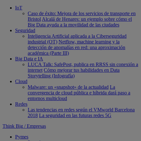
IoT
Caso de éxito: Mejora de los servicios de transporte en
Bristol
Alcalá de Henares: un ejemplo sobre cómo el
Big Data ayuda a la movilidad de las ciudades
Seguridad
Inteligencia Artificial aplicada a la Ciberseguridad
industrial (OT)
Netflow, machine learning y la
detección de anomalías en red: una aproximación
académica (Parte III)
Big Data e IA
LUCA Talk: SafePost, publica en RRSS sin conexión a
internet
Cómo mejorar tus habilidades en Data
Storytelling (Infografía)
Cloud
Malware: un «snapshot» de la actualidad
La
convergencia de cloud pública e híbrida dará paso a
entornos multicloud
Redes
Las tendencias en redes según el VMworld Barcelona
2018
La seguridad en las futuras redes 5G
Think Big
/
Empresas
Pymes