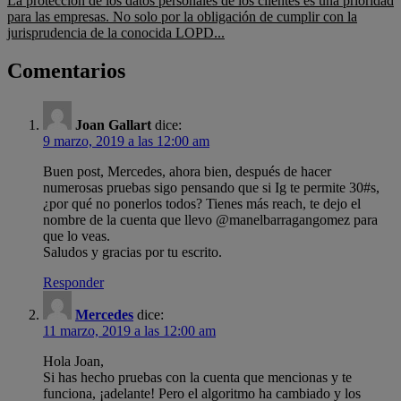
La protección de los datos personales de los clientes es una prioridad
para las empresas. No solo por la obligación de cumplir con la
jurisprudencia de la conocida LOPD...
Comentarios
Joan Gallart
dice:
9 marzo, 2019 a las 12:00 am
Buen post, Mercedes, ahora bien, después de hacer
numerosas pruebas sigo pensando que si Ig te permite 30#s,
¿por qué no ponerlos todos? Tienes más reach, te dejo el
nombre de la cuenta que llevo @manelbarragangomez para
que lo veas.
Saludos y gracias por tu escrito.
Responder
Mercedes
dice:
11 marzo, 2019 a las 12:00 am
Hola Joan,
Si has hecho pruebas con la cuenta que mencionas y te
funciona, ¡adelante! Pero el algoritmo ha cambiado y los