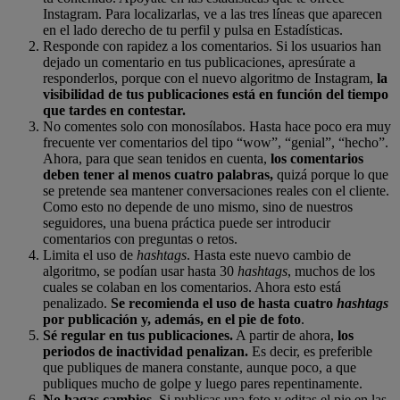
Instagram. Para localizarlas, ve a las tres líneas que aparecen
en el lado derecho de tu perfil y pulsa en Estadísticas.
Responde con rapidez a los comentarios. Si los usuarios han
dejado un comentario en tus publicaciones, apresúrate a
responderlos, porque con el nuevo algoritmo de Instagram,
la
visibilidad de tus publicaciones está en función del tiempo
que tardes en contestar.
No comentes solo con monosílabos. Hasta hace poco era muy
frecuente ver comentarios del tipo “wow”, “genial”, “hecho”.
Ahora, para que sean tenidos en cuenta,
los comentarios
deben tener al menos cuatro palabras,
quizá porque lo que
se pretende sea mantener conversaciones reales con el cliente.
Como esto no depende de uno mismo, sino de nuestros
seguidores, una buena práctica puede ser introducir
comentarios con preguntas o retos.
Limita el uso de
hashtags
. Hasta este nuevo cambio de
algoritmo, se podían usar hasta 30
hashtags
, muchos de los
cuales se colaban en los comentarios. Ahora esto está
penalizado.
Se recomienda el uso de hasta cuatro
hashtags
por publicación y, además, en el pie de foto
.
Sé regular en tus publicaciones.
A partir de ahora,
los
periodos de inactividad penalizan.
Es decir, es preferible
que publiques de manera constante, aunque poco, a que
publiques mucho de golpe y luego pares repentinamente.
No hagas cambios
. Si publicas una foto y editas el pie en las