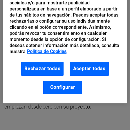
sociales y/o para mostrarte publicidad
Actualmente Javi y Gonzalo
cuentan con el apoyo de
personalizada en base a un perfil elaborado a partir
la aceleradora Tetuán Valley de Madrid
, donde se
de tus hábitos de navegación. Puedes aceptar todas,
ofrece entrenamiento gratuito a emprendedores y
rechazarlas o configurar su uso individualmente
clicando en el botón correspondiente. Asimismo,
contacto directo con una larga lista de inversores y
podrás revocar tu consentimiento en cualquier
mentores especialistas en empresas de base
momento desde la opción de configuración. Si
deseas obtener información más detallada, consulta
tecnológica.
nuestra
Política de Cookies
Ellos nos han contado su experiencia, los medios de
Rechazar todas
Aceptar todas
marketing que utilizan, el provecho que le están
sacando al
coworking
y cómo superaron los miedos
Configurar
iniciales, pero sobre todo nos han transmitido ilusión,
positividad y consejos útiles para las personas que
empiezan desde cero con su proyecto.