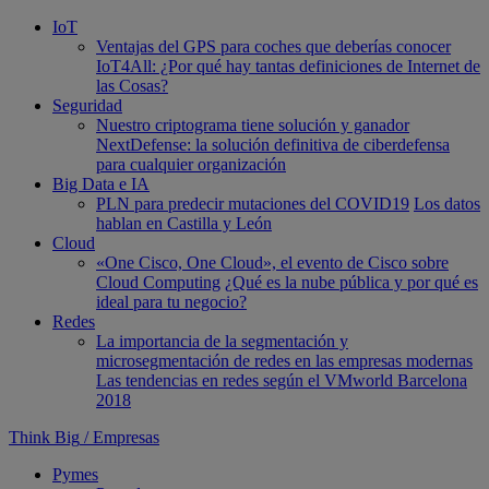
IoT
Ventajas del GPS para coches que deberías conocer
IoT4All: ¿Por qué hay tantas definiciones de Internet de
las Cosas?
Seguridad
Nuestro criptograma tiene solución y ganador
NextDefense: la solución definitiva de ciberdefensa
para cualquier organización
Big Data e IA
PLN para predecir mutaciones del COVID19
Los datos
hablan en Castilla y León
Cloud
«One Cisco, One Cloud», el evento de Cisco sobre
Cloud Computing
¿Qué es la nube pública y por qué es
ideal para tu negocio?
Redes
La importancia de la segmentación y
microsegmentación de redes en las empresas modernas
Las tendencias en redes según el VMworld Barcelona
2018
Think Big
/
Empresas
Pymes