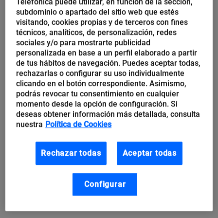
Por ello, como señalan desde South Summit,
Telefónica puede utilizar, en función de la sección,
subdominio o apartado del sitio web que estés
“aquellos actores que no estén ya en esta era o
visitando, cookies propias y de terceros con fines
hagan un importante esfuerzo por unirse a ella,
técnicos, analíticos, de personalización, redes
sociales y/o para mostrarte publicidad
difícilmente tendrán un futuro de éxito”.
personalizada en base a un perfil elaborado a partir
de tus hábitos de navegación. Puedes aceptar todas,
Además, el empleo de este año se basará también en
rechazarlas o configurar su uso individualmente
clicando en el botón correspondiente. Asimismo,
la demanda de profesionales expertos en
podrás revocar tu consentimiento en cualquier
digitalización. Según muestran datos del
Mapa del
momento desde la opción de configuración. Si
deseas obtener información más detallada, consulta
Emprendimiento 2020, realizado por South Summit
,
nuestra
Política de Cookies
un 66% de
startups
quieren contratar a nuevos
profesionales en sus equipos este año, debido, en
Rechazar todas
Aceptar todas
gran parte, a las nuevas necesidades de empleo
digital que demanda el mercado actual.
Configurar
2. Colaborar para innovar