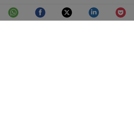
© Telefónica S.A.
Aviso Legal
Protección de datos
Política de cookies
Accesibilidad
Mejor conectados
Configuración de cookies