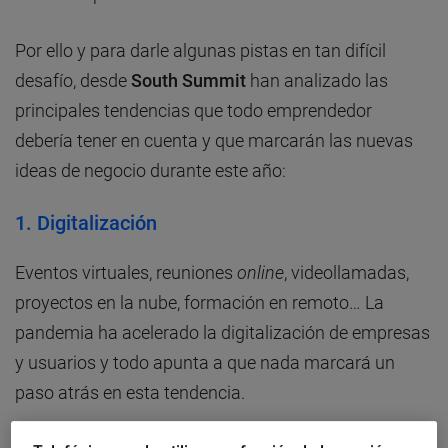
Por ello y para darle algunas pistas en tan difícil
desafío, desde
South Summit
han analizado las
principales tendencias que todo emprendedor
debería tener en cuenta y que marcarán las nuevas
ideas de negocio durante este año:
1. Digitalización
Eventos virtuales, reuniones
online
, videollamadas,
proyectos en la nube, formación en remoto… La
pandemia ha acelerado la digitalización de empresas
y usuarios y todo apunta a que nada marcará un
paso atrás en esta tendencia.