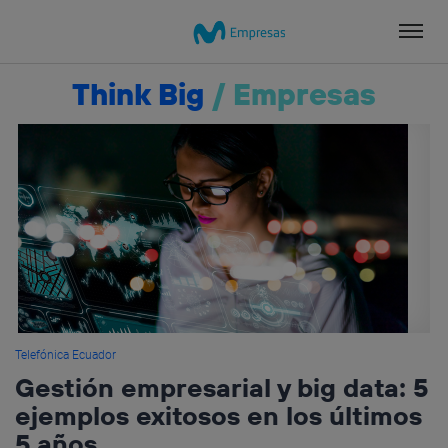
Salta
el
contenido
Think Big
/
Empresas
Telefónica Ecuador
Gestión empresarial y big data: 5
ejemplos exitosos en los últimos
5 años