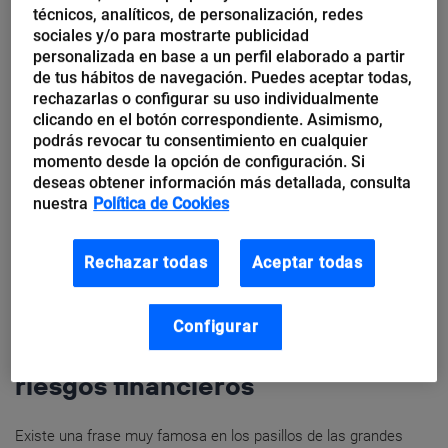
Conoce cómo la intranet ayuda a
técnicos, analíticos, de personalización, redes
mejorar la comunicación interna
sociales y/o para mostrarte publicidad
personalizada en base a un perfil elaborado a partir
en tu empresa
de tus hábitos de navegación. Puedes aceptar todas,
rechazarlas o configurar su uso individualmente
Una intranet fácil de usar es una potente herramienta para
clicando en el botón correspondiente. Asimismo,
facilitar una comunicación efectiva y ayudar a aumentar la
podrás revocar tu consentimiento en cualquier
participación de los colaboradores. Además, facilita a los
momento desde la opción de configuración. Si
empleados que trabajan fuera...
deseas obtener información más detallada, consulta
nuestra
Política de Cookies
Rechazar todas
Aceptar todas
Telefónica Ecuador
Nuevas prácticas en
Configurar
ciberseguridad para evitar
riesgos financieros
Existe una frase muy famosa en los pasillos de las grandes