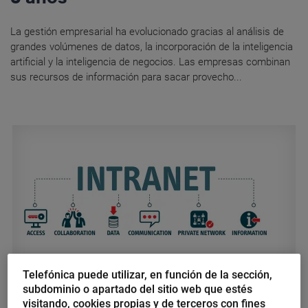
La gestión empresarial ha evolucionado gracias al análisis de
grandes volúmenes de datos, la incorporación de la inteligencia
artificial y la inteligencia de negocios. Las empresas combinan
sus recursos de información para sacar provecho...
Telefónica puede utilizar, en función de la sección,
subdominio o apartado del sitio web que estés
Telefónica Ecuador
visitando, cookies propias y de terceros con fines