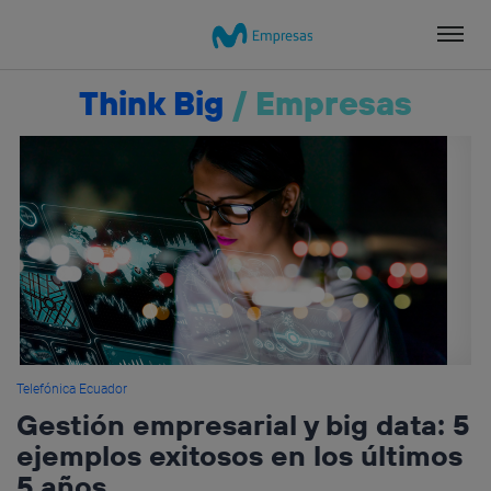
Salta
el
contenido
Think Big
/
Empresas
Telefónica Ecuador
Gestión empresarial y big data: 5
ejemplos exitosos en los últimos
5 años