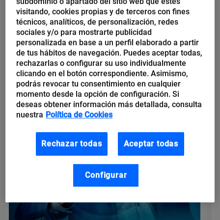
Conoce cómo la intranet ayuda a
subdominio o apartado del sitio web que estés
visitando, cookies propias y de terceros con fines
mejorar la comunicación interna
técnicos, analíticos, de personalización, redes
en tu empresa
sociales y/o para mostrarte publicidad
personalizada en base a un perfil elaborado a partir
de tus hábitos de navegación. Puedes aceptar todas,
Una intranet fácil de usar es una potente herramienta para
rechazarlas o configurar su uso individualmente
facilitar una comunicación efectiva y ayudar a aumentar la
clicando en el botón correspondiente. Asimismo,
participación de los colaboradores. Además, facilita a los
podrás revocar tu consentimiento en cualquier
empleados que trabajan fuera...
momento desde la opción de configuración. Si
deseas obtener información más detallada, consulta
nuestra
Política de Cookies
Rechazar todas
Aceptar todas
Configurar