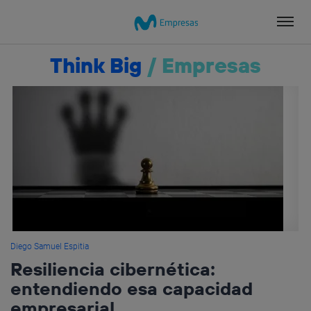
Salta
el
contenido
Think Big
/
Empresas
Diego Samuel Espitia
Resiliencia cibernética:
entendiendo esa capacidad
empresarial