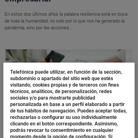
En estos dos últimos años la palabra resiliencia está en boca
de toda la humanidad, no solo por lo que nos ha generado la
pandemia, sino por las acciones...
Telefónica puede utilizar, en función de la sección,
subdominio o apartado del sitio web que estés
visitando, cookies propias y de terceros con fines
técnicos, analíticos, de personalización, redes
sociales y/o para mostrarte publicidad
personalizada en base a un perfil elaborado a partir
de tus hábitos de navegación. Puedes aceptar todas,
rechazarlas o configurar su uso individualmente
clicando en el botón correspondiente. Asimismo,
Jorge A. Hernández
podrás revocar tu consentimiento en cualquier
Cinco tendencias tecnológicas
momento desde la opción de configuración. Si