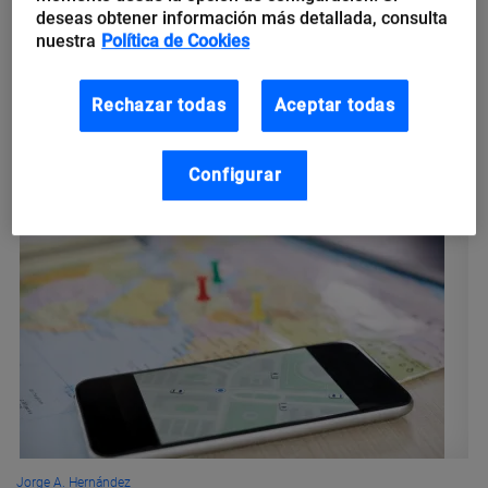
para las cadenas de suministro
deseas obtener información más detallada, consulta
nuestra
Política de Cookies
A partir de la pandemia, las cadenas de suministros revelaron
su fragilidad, un fenómeno que impulsó a empresas y analistas
Rechazar todas
Aceptar todas
para rediseñarlas. Conozca las nuevas tendencias tecnológicas
que afectarán...
Configurar
Jorge A. Hernández