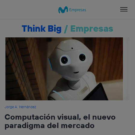
Salta
el
contenido
Think Big
/
Empresas
Jorge A. Hernández
Computación visual, el nuevo
paradigma del mercado