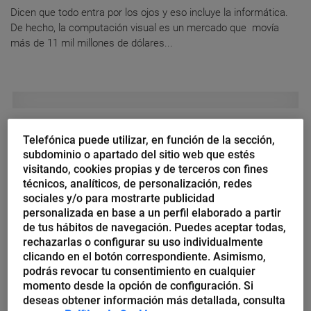
Dicen que todo entra por los ojos y eso incluye la informática.
De hecho, la computación visual es un mercado que movía
más de 11 mil millones de dólares...
Jorge A. Hernández
Telefónica puede utilizar, en función de la sección,
Small data, sacando provecho a
subdominio o apartado del sitio web que estés
sus datos
visitando, cookies propias y de terceros con fines
técnicos, analíticos, de personalización, redes
sociales y/o para mostrarte publicidad
En un minuto, se descargan 452 mil horas de vídeos de Netflix,
personalizada en base a un perfil elaborado a partir
en Facebook se comparten más de 240 mil fotos, y Twitter
de tus hábitos de navegación. Puedes aceptar todas,
publica 575 mil nuevos tweets, vivimos...
rechazarlas o configurar su uso individualmente
clicando en el botón correspondiente. Asimismo,
podrás revocar tu consentimiento en cualquier
momento desde la opción de configuración. Si
deseas obtener información más detallada, consulta