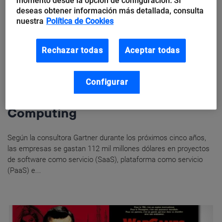
momento desde la opción de configuración. Si
deseas obtener información más detallada, consulta
nuestra
Política de Cookies
Rechazar todas
Aceptar todas
Configurar
Ivan De Dios
Casos de uso de Cloud
Computing
Según la consultora Gartner durante los próximos cinco años,
las empresas se gastan 112 mil millones dólares en proyectos
de software como servicio (SaaS), plataforma como servicio
(PaaS) e...