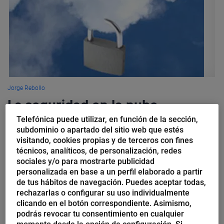
Jorge Rebollo
La seguridad en la nube
Telefónica puede utilizar, en función de la sección,
Uno de los inconvenientes, quizás el mayor de todos, que
subdominio o apartado del sitio web que estés
visitando, cookies propias y de terceros con fines
lastran la adopción masiva de servicios de Cloud Computing en
técnicos, analíticos, de personalización, redes
el entorno de las Grandes Empresas es la seguridad....
sociales y/o para mostrarte publicidad
personalizada en base a un perfil elaborado a partir
de tus hábitos de navegación. Puedes aceptar todas,
rechazarlas o configurar su uso individualmente
clicando en el botón correspondiente. Asimismo,
podrás revocar tu consentimiento en cualquier