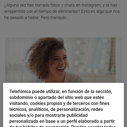
¿Alguna vez has borrado fotos y chats en Instagram, y te has
arrepentido con el tiempo de eliminarlas? Esto es algo que nos
ha pasado a todos. Pero tranquilo...
Telefónica puede utilizar, en función de la sección,
subdominio o apartado del sitio web que estés
visitando, cookies propias y de terceros con fines
Alfonso Alcántara
técnicos, analíticos, de personalización, redes
Guía exprés de la «felicidad»
sociales y/o para mostrarte publicidad
personalizada en base a un perfil elaborado a partir
profesional