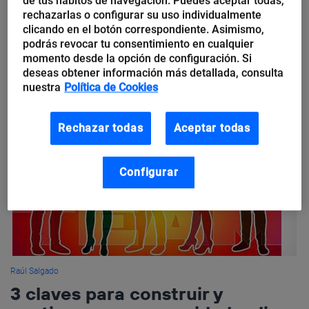
de tus hábitos de navegación. Puedes aceptar todas,
rechazarlas o configurar su uso individualmente
Si quieres ser un poco más feliz, tómate tu vida profesional
clicando en el botón correspondiente. Asimismo,
como algo personal. Nos enamoramos más de los efectos que
podrás revocar tu consentimiento en cualquier
de las causas. Nos dejamos impresionar por los logros ajenos...
momento desde la opción de configuración. Si
deseas obtener información más detallada, consulta
nuestra
Política de Cookies
Rechazar todas
Aceptar todas
Configurar
Raúl Salgado
3 claves para construir y